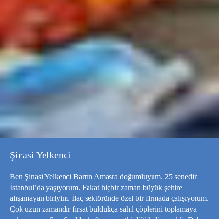
Şinasi Yelkenci
Ben Şinasi Yelkenci Bartın Amasra doğumluyum. 25 senedir
İstanbul’da yaşıyorum. Fakat hiçbir zaman büyük şehire
alışamayan biriyim. İlaç sektöründe özel bir firmada çalışıyorum.
Çok uzun zamandır fırsat buldukça sahil çöplerini toplamaya