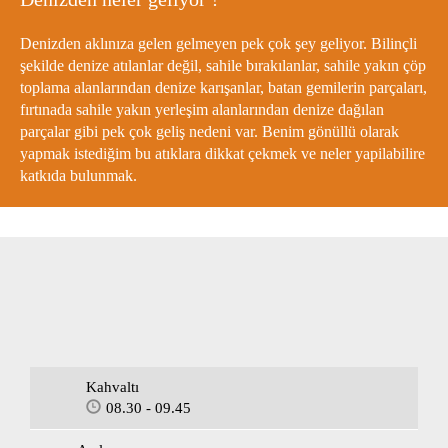
Denizden aklınıza gelen gelmeyen pek çok şey geliyor. Bilinçli
şekilde denize atılanlar değil, sahile bırakılanlar, sahile yakın çöp
toplama alanlarından denize karışanlar, batan gemilerin parçaları,
fırtınada sahile yakın yerleşim alanlarından denize dağılan
parçalar gibi pek çok geliş nedeni var. Benim gönüllü olarak
yapmak istediğim bu atıklara dikkat çekmek ve neler yapilabilire
katkıda bulunmak.
Kahvaltı
08.30 - 09.45