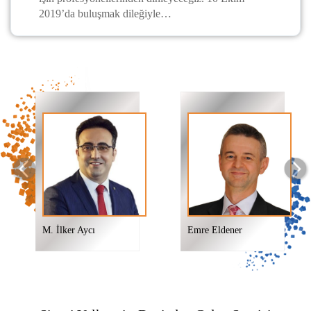
2019’da buluşmak dileğiyle…
ycı
Emre Eldener
Emre Eldener
Tamer Kıran