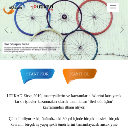
MENÜ
10 Ekim 2019
09:00 – 16:30
Elite World Europe Otel İstanbul
STANT KUR
KAYIT OL
UTİKAD Zirve 2019, materyallerin ve kavramların özlerini koruyarak
farklı işlevler kazanmaları olarak tanımlanan ‘ileri dönüşüm’
kavramından ilham alıyor.
Çünkü biliyoruz ki; önümüzdeki 50 yıl içinde birçok meslek, birçok
kavram, birçok iş yapış şekli ömürlerini tamamlayacak ancak yine