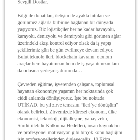
Sevgili Dostlar,
Bilgi ile donatılan, iletişim ile ayakta tutulan ve
görünmez ağlarla birbirine bağlanan bir dünyada
yaşıyoruz. Biz lojistikçiler her ne kadar havayolu,
karayolu, denizyolu ve demiryolu gibi görünen ağlar
üzerindeki akışı kontrol ediyor olsak da iş yapış
şekillerimiz gün be gün evrilmeye devam ediyor.
Bulut teknolojileri, blockchain kavramı, otonom
araçlar hem hayatımızın hem de iş yaşantımızın tam
da ortasına yerleşmiş durumda…
Çevreden eğitime, işverenden çalışana, toplumsal
hayattan ekonomiye yaşamın her noktasında çok
ciddi anlamda dönüşüyoruz. İşte bu noktada
UTİKAD, bu yıl zirve temasını “ileri’ye dönüşüm”
olarak belirledi. Zirvemizde küresel ekonomi, ülke
ekonomisi, teknoloji, dijitalleşme, yapay zeka,
Sürdürülebilir Kalkınma Hedefleri, insan kaynakları
ve profesyonel motivasyon gibi birçok konu başlığını
işin profesyonellerinden dinleyeceğiz. 10 Ekim